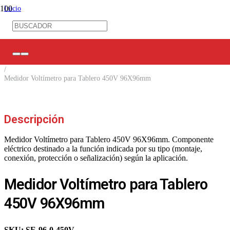
Inicio
/
Control Industrial
/
Control Eléctrico
/
Equipos de Medición
/
Medidor Voltímetro para Tablero 450V 96X96mm
Descripción
Medidor Voltímetro para Tablero 450V 96X96mm. Componente
eléctrico destinado a la función indicada por su tipo (montaje,
conexión, protección o señalización) según la aplicación.
Medidor Voltímetro para Tablero
450V 96X96mm
SKU:
SE-96-0-450V