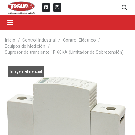
Inicio
/
Control Industrial
/
Control Eléctrico
/
Equipos de Medición
/
Supresor de transiente 1P 60KA (Limitador de Sobretensión)