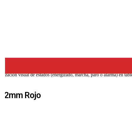
ización visual de estados (energizado, marcha, paro o alarma) en table
o 22mm Rojo