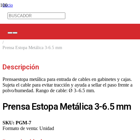
Inicio
/
Ferretería Eléctrica
/
Amarras/ Espirales/ Prensas Estopa
/
Prensas Estopa
/
Prensa Estopa Metálica 3-6.5 mm
Descripción
Prensaestopa metálica para entrada de cables en gabinetes y cajas.
Sujeta el cable para evitar tracción y ayuda a sellar el paso frente a
polvo/humedad. Rango de cable: Ø 3–6.5 mm.
Prensa Estopa Metálica 3-6.5 mm
SKU:
PGM-7
Formato de venta:
Unidad