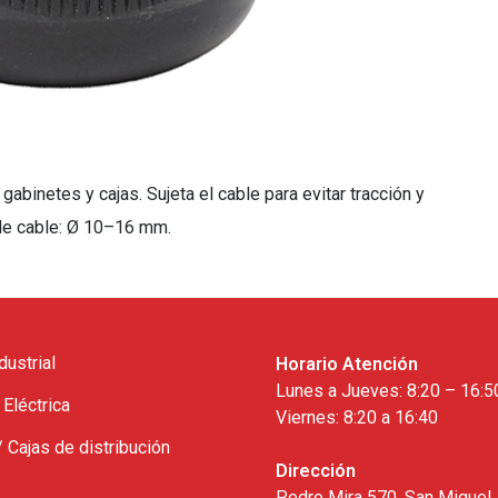
abinetes y cajas. Sujeta el cable para evitar tracción y
 de cable: Ø 10–16 mm.
dustrial
Horario Atención
Lunes a Jueves: 8:20 – 16:5
 Eléctrica
Viernes: 8:20 a 16:40
/ Cajas de distribución
Dirección
Pedro Mira 570, San Miguel,