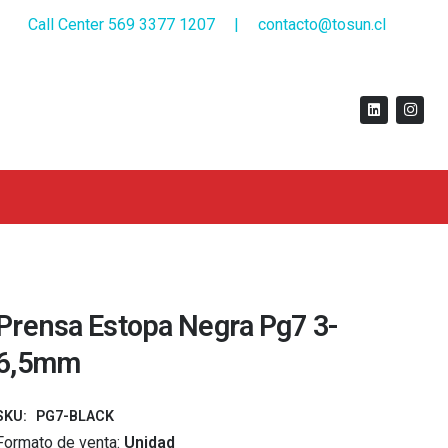
Call Center 569 3377 1207
|
contacto@tosun.cl
Prensa Estopa Negra Pg7 3-
6,5mm
SKU:
PG7-BLACK
Formato de venta:
Unidad