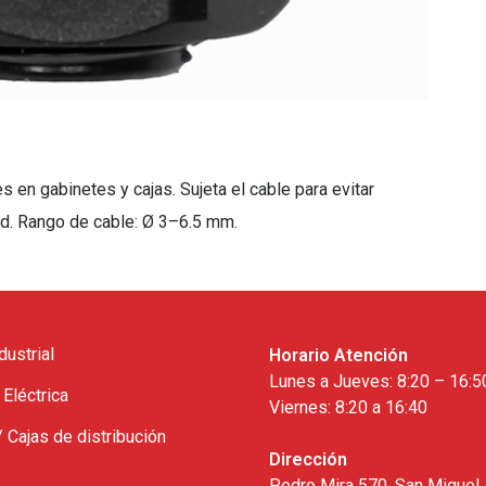
 en gabinetes y cajas. Sujeta el cable para evitar
ad. Rango de cable: Ø 3–6.5 mm.
dustrial
Horario Atención
Lunes a Jueves: 8:20 – 16:5
 Eléctrica
Viernes: 8:20 a 16:40
/ Cajas de distribución
Dirección
Pedro Mira 570, San Miguel,