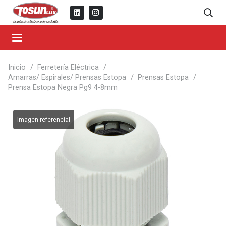
Inicio
/
Ferretería Eléctrica
/
Amarras/ Espirales/ Prensas Estopa
/
Prensas Estopa
/
Prensa Estopa Negra Pg9 4-8mm