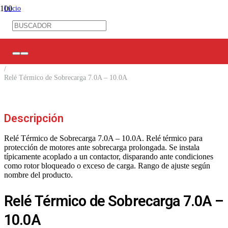
Inicio
/
Control Industrial
/
Condensadores / Contactores y más
/
Relés Térmicos
/
Relé Térmico de Sobrecarga 7.0A – 10.0A
Descripción
Relé Térmico de Sobrecarga 7.0A – 10.0A. Relé térmico para
protección de motores ante sobrecarga prolongada. Se instala
típicamente acoplado a un contactor, disparando ante condiciones
como rotor bloqueado o exceso de carga. Rango de ajuste según
nombre del producto.
Relé Térmico de Sobrecarga 7.0A –
10.0A