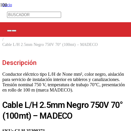
Inicio
/
Ferretería Eléctrica
/
Canalización
/
Cables
/
Cable L/H 2.5mm Negro 750V 70° (100mt) – MADECO
Descripción
Conductor eléctrico tipo L/H de None mm², color negro, aislación
para servicio de instalación interior en tableros y canalizaciones.
Tensión nominal 750 V, temperatura de trabajo 70°C, presentación
en rollo de 100 m (marca MADECO).
Cable L/H 2.5mm Negro 750V 70°
(100mt) – MADECO
SKU:
CLH-35300271