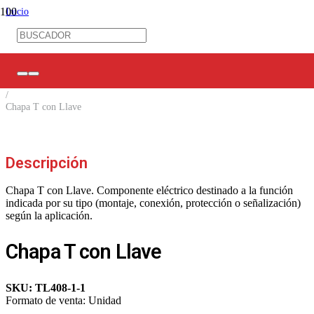
Inicio
/
Tableros / Cajas de distribución
/
Accesorios Tableros
/
Herrajes para tableros
/
Chapa T con Llave
Descripción
Chapa T con Llave. Componente eléctrico destinado a la función
indicada por su tipo (montaje, conexión, protección o señalización)
según la aplicación.
Chapa T con Llave
SKU:
TL408-1-1
Formato de venta:
Unidad