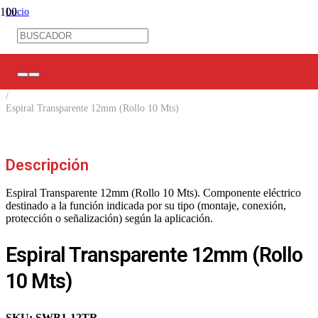
Inicio
/
Ferretería Eléctrica
/
Amarras/ Espirales/ Prensas Estopa
/
Espirales para Cables
/
Espiral Transparente 12mm (Rollo 10 Mts)
Descripción
Espiral Transparente 12mm (Rollo 10 Mts). Componente eléctrico
destinado a la función indicada por su tipo (montaje, conexión,
protección o señalización) según la aplicación.
Espiral Transparente 12mm (Rollo
10 Mts)
SKU:
SWB1-12TR