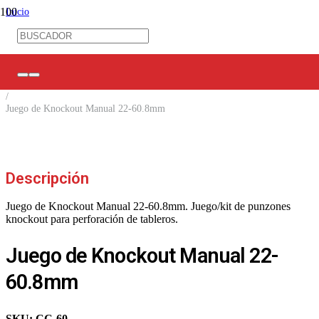
Inicio
/
Ferretería Eléctrica
/
Herramientas
/
Herramientas hidráulicas
/
Juego de Knockout Manual 22-60.8mm
Descripción
Juego de Knockout Manual 22-60.8mm. Juego/kit de punzones
knockout para perforación de tableros.
Juego de Knockout Manual 22-
60.8mm
SKU:
CC-60