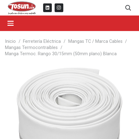
Inicio
/
Ferretería Eléctrica
/
Mangas TC / Marca Cables
/
Mangas Termocontraíbles
/
Manga Termoc. Rango 30/15mm (50mm plano) Blanca