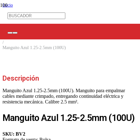
Inicio
/
Ferretería Eléctrica
/
Terminales Eléctricos
/
Manguitos
/
Manguito Azul 1.25-2.5mm (100U)
Descripción
Manguito Azul 1.25-2.5mm (100U). Manguito para empalmar
cables mediante crimpado, entregando continuidad eléctrica y
resistencia mecánica. Calibre 2.5 mm².
Manguito Azul 1.25-2.5mm (100U)
SKU:
BV2
Formato de venta:
Bolsa