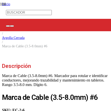
Inicio
/
Ferretería Eléctrica
/
Mangas TC / Marca Cables
/
Marca Cables
/
Argolla Cerrada
/
Marca de Cable (3.5-8.0mm) #6
Descripción
Marca de Cable (3.5-8.0mm) #6. Marcador para rotular e identificar
conductores, mejorando trazabilidad y mantenimiento en tableros.
Rango 3.5-8.0 mm. Dígito 6.
Marca de Cable (3.5-8.0mm) #6
SKU:
EC-2-6