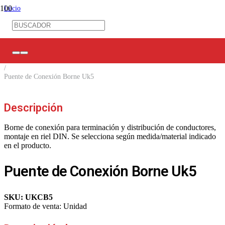
Inicio
/
Control Industrial
/
Bornes de conexión
/
Accesorios Bornes
/
Puente de Conexión Borne Uk5
Descripción
Borne de conexión para terminación y distribución de conductores,
montaje en riel DIN. Se selecciona según medida/material indicado
en el producto.
Puente de Conexión Borne Uk5
SKU:
UKCB5
Formato de venta:
Unidad