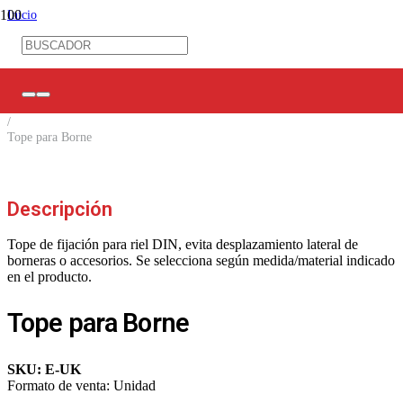
Inicio
/
Control Industrial
/
Bornes de conexión
/
Accesorios Bornes
/
Tope para Borne
Descripción
Tope de fijación para riel DIN, evita desplazamiento lateral de
borneras o accesorios. Se selecciona según medida/material indicado
en el producto.
Tope para Borne
SKU:
E-UK
Formato de venta:
Unidad