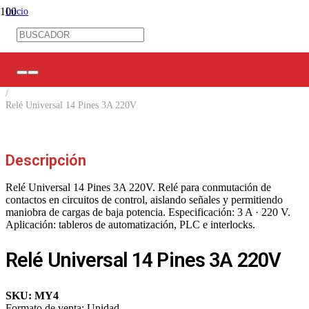
Inicio
/
Control Industrial
/
Control Eléctrico
/
Relés de Control
/
Relé Universal 14 Pines 3A 220V
Descripción
Relé Universal 14 Pines 3A 220V. Relé para conmutación de
contactos en circuitos de control, aislando señales y permitiendo
maniobra de cargas de baja potencia. Especificación: 3 A · 220 V.
Aplicación: tableros de automatización, PLC e interlocks.
Relé Universal 14 Pines 3A 220V
SKU:
MY4
Formato de venta:
Unidad