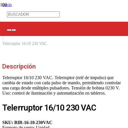
Inicio
/
Control Industrial
/
Control Eléctrico
/
Relés de Control
/
Telerruptor 16/10 230 VAC
Descripción
Telerruptor 16/10 230 VAC. Telerruptor (relé de impulso) que
cambia de estado con cada pulso de mando, permitiendo controlar
una carga desde múltiples pulsadores. Tensión de bobina 0230 V.
Uso: control de iluminación y automatización en tableros.
Telerruptor 16/10 230 VAC
SKU:
BIR-16-10-230VAC
Formato de venta:
Unidad