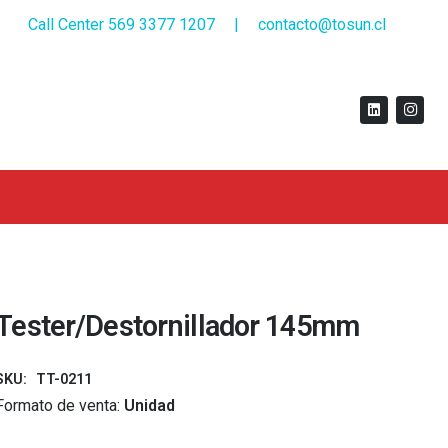
Call Center 569 3377 1207
|
contacto@tosun.cl
Tester/Destornillador 145mm
SKU:
TT-0211
Formato de venta:
Unidad