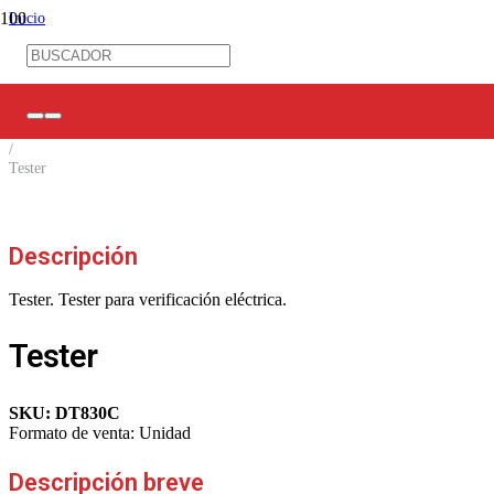
Inicio
/
Ferretería Eléctrica
/
Herramientas
/
Instrumentos de Medición
/
Tester
Descripción
Tester. Tester para verificación eléctrica.
Tester
SKU:
DT830C
Formato de venta:
Unidad
Descripción breve