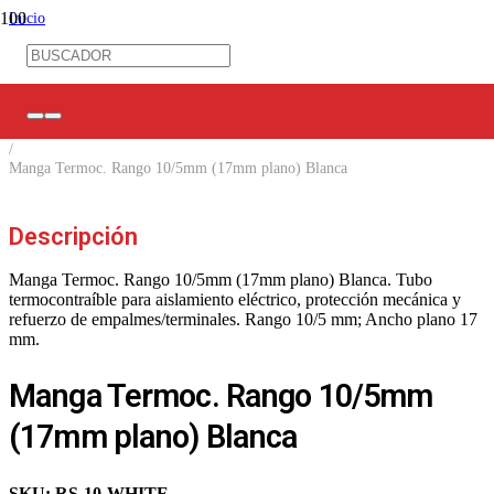
Inicio
/
Ferretería Eléctrica
/
Mangas TC / Marca Cables
/
Mangas Termocontraíbles
/
Manga Termoc. Rango 10/5mm (17mm plano) Blanca
Descripción
Manga Termoc. Rango 10/5mm (17mm plano) Blanca. Tubo
termocontraíble para aislamiento eléctrico, protección mecánica y
refuerzo de empalmes/terminales. Rango 10/5 mm; Ancho plano 17
mm.
Manga Termoc. Rango 10/5mm
(17mm plano) Blanca
SKU:
RS-10-WHITE