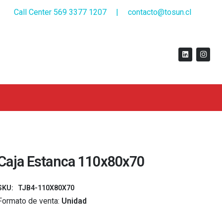
Call Center 569 3377 1207
|
contacto@tosun.cl
Caja Estanca 110x80x70
SKU:
TJB4-110X80X70
Formato de venta:
Unidad