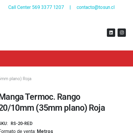
Call Center 569 3377 1207
|
contacto@tosun.cl
mm plano) Roja
Manga Termoc. Rango
20/10mm (35mm plano) Roja
SKU:
RS-20-RED
Formato de venta:
Metros