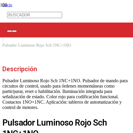
Inicio
/
Control Industrial
/
Pulsantería
/
Pulsadores
/
Pulsador Luminoso Rojo Sch 1NC+1NO
Descripción
Pulsador Luminoso Rojo Sch 1NC+1NO. Pulsador de mando para
circuitos de control, usado para órdenes momentáneas como
partir/parar, reset o habilitación. Iluminación integrada para
señalización de estado. Color rojo para codificación funcional.
Contactos 1NO+1NC. Aplicación: tableros de automatización y
control de motores.
Pulsador Luminoso Rojo Sch