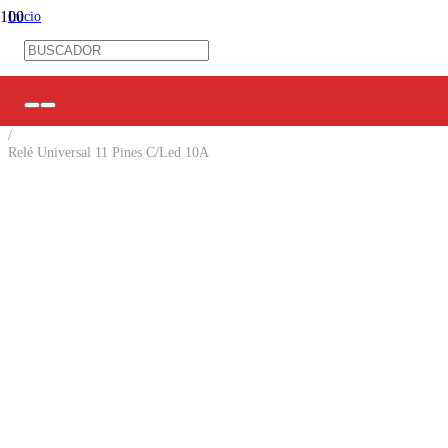
Inicio
/
Control Industrial
/
Control Eléctrico
/
Relés de Control
/
Relé Universal 11 Pines C/Led 10A