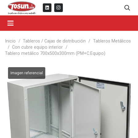
Inicio
/
Tableros / Cajas de distribución
/
Tableros Metálicos
/
Con cubre equipo interior
/
Tablero metálico 700x500x300mm (PM+C.Equipo)