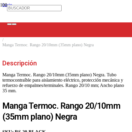
Inicio
/
Ferretería Eléctrica
/
Mangas TC / Marca Cables
/
Mangas Termocontraíbles
/
Manga Termoc. Rango 20/10mm (35mm plano) Negra
Descripción
Manga Termoc. Rango 20/10mm (35mm plano) Negra. Tubo
termocontraíble para aislamiento eléctrico, protección mecánica y
refuerzo de empalmes/terminales. Rango 20/10 mm; Ancho plano
35 mm.
Manga Termoc. Rango 20/10mm
(35mm plano) Negra
SKU:
RS-20-BLACK