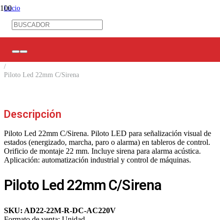
Inicio
/
Control Industrial
/
Control Eléctrico
/
Indicadores y Pilotos
/
Piloto Led 22mm C/Sirena
Descripción
Piloto Led 22mm C/Sirena. Piloto LED para señalización visual de
estados (energizado, marcha, paro o alarma) en tableros de control.
Orificio de montaje 22 mm. Incluye sirena para alarma acústica.
Aplicación: automatización industrial y control de máquinas.
Piloto Led 22mm C/Sirena
SKU:
AD22-22M-R-DC-AC220V
Formato de venta:
Unidad